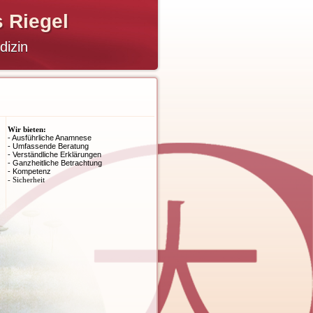
s Riegel
dizin
men
Wir bieten:
- Ausführliche Anamnese
- Umfassende Beratung
- Verständliche Erklärungen
- Ganzheitliche Betrachtung
- Kompetenz
- Sicherheit