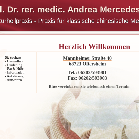
il. Dr. rer. medic. Andrea Mercede
urheilpraxis - Praxis für klassische chinesische Me
Herzlich Willkom
Mannheimer Straße 40
Sie suchen:
- Gesundheit
68723 Oftersheim
- Linderung
- Rat & Hilfe
Tel.: 06202/593901
- Information
- Aufklärung
Fax: 06202/593903
- Antworten
Bitte vereinbaren Sie telefonisch einen Termin